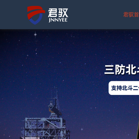
君驭首
公司简介
国防领域
北斗通信终
水下摄像机
卫星终端系
北斗手持终
水下机器人
水下光电系
宽带数据终
水下照明灯
无线视频传
自组网电台
水下声呐