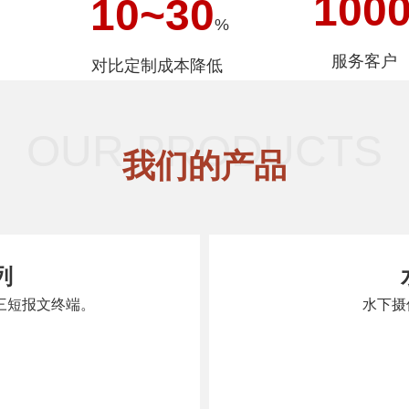
100
10
~
30
%
服务客户
对比定制成本降低
OUR PRODUCTS
我们的产品
列
北三短报文终端。
水下摄