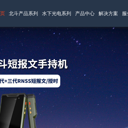
页
北斗产品系列
水下光电系列
产品中心
解决方案
服
公司荣誉
合作伙伴
新闻中心
联系我们
公共事业
智能制造
仓储物流
能源行业
服务政策
常见问题
产品视频
资料下载
端
列
端
列
深水雨刷网络摄
便携卫星上网设
水下养殖/泳池监
便携卫星上网设
像机
备
控摄像机
备
端
北斗短报文智能
输
手持终端
3千/6千米级深水
便携式智能卫星
深水变倍网络摄
天通宽带便携终
宽带终端
摄像头
像头
端