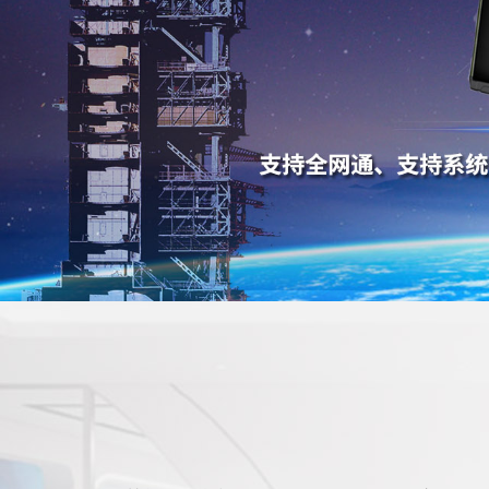
船载夜视仪