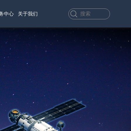
务中心
关于我们
渠道代理
应用方案
H60M
SX-CR-04
HKU75
北斗短报文智能手持
深水雨刷网络摄像机
便携卫星上网设备
终端
浏览产品详细信息 >
浏览产品详细信息 >
浏览产品详细信息 >
浏览所有产品
浏览所有产品
浏览所有产品