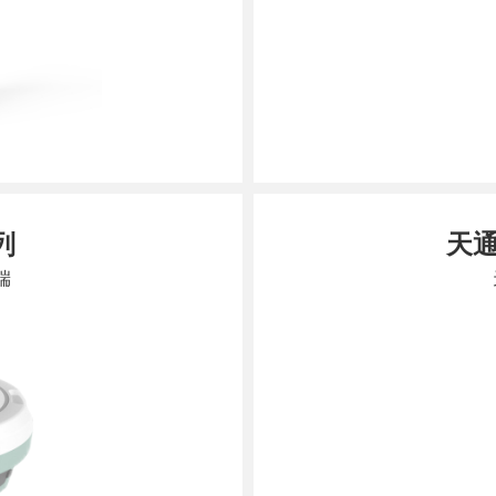
列
天
端