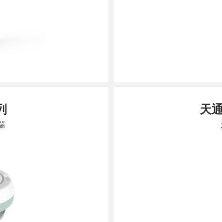
列
天
端