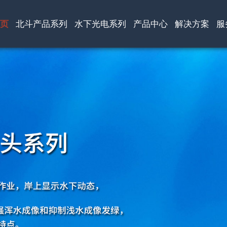
页
北斗产品系列
水下光电系列
产品中心
解决方案
服
公司荣誉
合作伙伴
新闻中心
联系我们
公共事业
智能制造
仓储物流
能源行业
服务政策
常见问题
产品视频
资料下载
端
列
端
列
深水雨刷网络摄
便携卫星上网设
水下养殖/泳池监
便携卫星上网设
像机
备
控摄像机
备
端
北斗短报文智能
输
手持终端
3千/6千米级深水
便携式智能卫星
深水变倍网络摄
天通宽带便携终
宽带终端
摄像头
像头
端