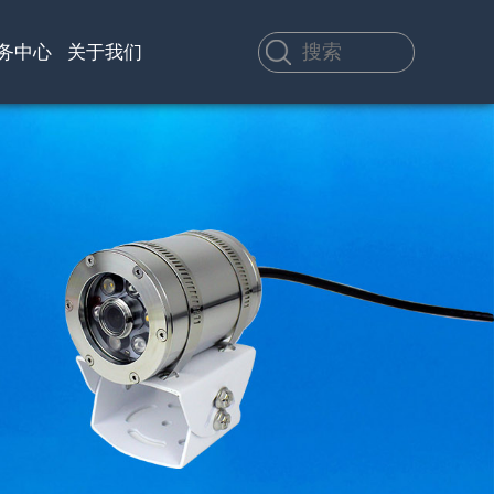
务中心
关于我们
渠道代理
应用方案
H60M
SX-CR-04
HKU75
北斗短报文智能手持
深水雨刷网络摄像机
便携卫星上网设备
终端
浏览产品详细信息 >
浏览产品详细信息 >
浏览产品详细信息 >
浏览所有产品
浏览所有产品
浏览所有产品