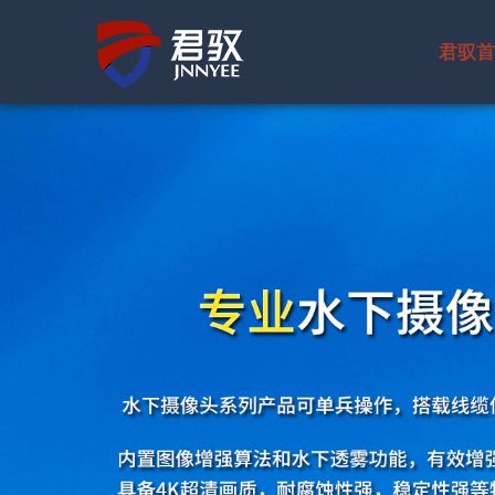
君驭首
公司简介
国防领域
北斗通信终
水下摄像机
卫星终端系
北斗手持终
水下机器人
水下光电系
宽带数据终
水下照明灯
无线视频传
自组网电台
水下声呐