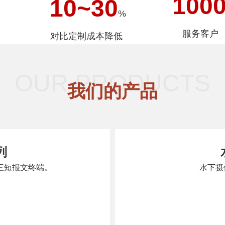
100
10
~
30
%
服务客户
对比定制成本降低
OUR PRODUCTS
我们的产品
列
北三短报文终端。
水下摄