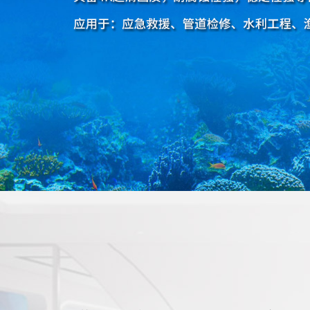
船载夜视仪