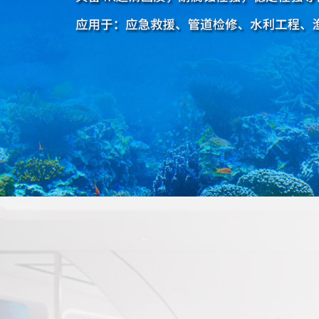
船载夜视仪