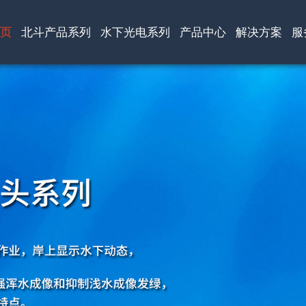
页
北斗产品系列
水下光电系列
产品中心
解决方案
服
公司荣誉
合作伙伴
新闻中心
联系我们
公共事业
智能制造
仓储物流
能源行业
服务政策
常见问题
产品视频
资料下载
端
列
端
列
深水雨刷网络摄
便携卫星上网设
水下养殖/泳池监
便携卫星上网设
像机
备
控摄像机
备
端
北斗短报文智能
输
手持终端
3千/6千米级深水
便携式智能卫星
深水变倍网络摄
天通宽带便携终
宽带终端
摄像头
像头
端