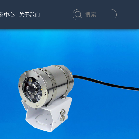
务中心
关于我们
渠道代理
应用方案
H60M
SX-CR-04
HKU75
北斗短报文智能手持
深水雨刷网络摄像机
便携卫星上网设备
终端
浏览产品详细信息 >
浏览产品详细信息 >
浏览产品详细信息 >
浏览所有产品
浏览所有产品
浏览所有产品