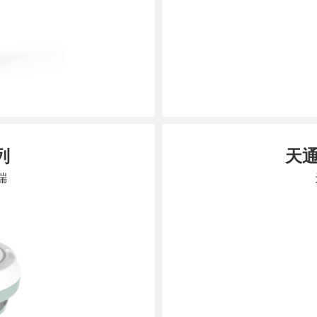
列
天
端