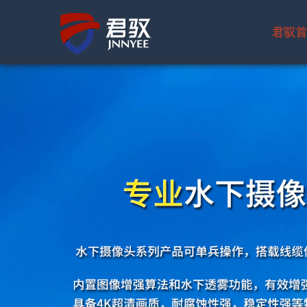
君驭首
公司简介
国防领域
北斗通信终
水下摄像机
卫星终端系
北斗手持终
水下机器人
水下光电系
宽带数据终
水下照明灯
无线视频传
自组网电台
水下声呐