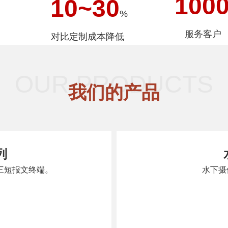
100
10
~
30
%
服务客户
对比定制成本降低
OUR PRODUCTS
我们的产品
列
北三短报文终端。
水下摄